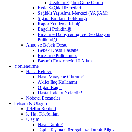
Uzaktan Eğitim Gebe Okulu
Evde Sağlık Hizmetleri
Sağlıklı Yaş Alma Merkezi (YAŞAM)
Sigara Bırakma Polikliniği
Rapor Yenileme Kliniği
Engelli Polikliniği
Emzirme Danışmanlığı ve Relaktasyon
Polikliniği
Anne ve Bebek Dostu
Bebek Dostu Hastane
Emzirme Politikamız
Başarılı Emzirmede 10 Adım
Yönlendirme
Hasta Rehberi
Nasıl Muayene Olurum?
Akılcı İlaç Kullanımı
Organ Bağışı
Hasta Hakları Nelerdir?
Nöbetçi Eczaneler
İletişim & Ulaşım
Telefon Rehberi
İç Hat Telefonları
Ulaşım
Nasıl Gidilir?
Toplu Taşıma Güzergahı ve Durak Bilgisi