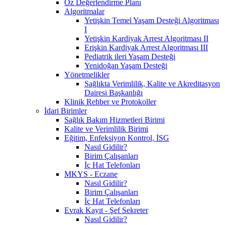
Öz Değerlendirme Planı
Algoritmalar
Yetişkin Temel Yaşam Desteği Algoritması
I
Yetişkin Kardiyak Arrest Algoritması II
Erişkin Kardiyak Arrest Algoritması III
Pediatrik ileri Yaşam Desteği
Yenidoğan Yaşam Desteği
Yönetmelikler
Sağlıkta Verimlilik, Kalite ve Akreditasyon
Dairesi Başkanlığı
Klinik Rehber ve Protokoller
İdari Birimler
Sağlık Bakım Hizmetleri Birimi
Kalite ve Verimlilik Birimi
Eğitim, Enfeksiyon Kontrol, İSG
Nasıl Gidilir?
Birim Çalışanları
İç Hat Telefonları
MKYS - Eczane
Nasıl Gidilir?
Birim Çalışanları
İç Hat Telefonları
Evrak Kayıt - Şef Sekreter
Nasıl Gidilir?