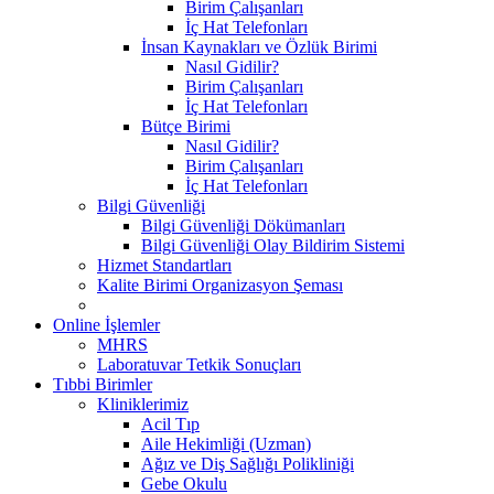
Birim Çalışanları
İç Hat Telefonları
İnsan Kaynakları ve Özlük Birimi
Nasıl Gidilir?
Birim Çalışanları
İç Hat Telefonları
Bütçe Birimi
Nasıl Gidilir?
Birim Çalışanları
İç Hat Telefonları
Bilgi Güvenliği
Bilgi Güvenliği Dökümanları
Bilgi Güvenliği Olay Bildirim Sistemi
Hizmet Standartları
Kalite Birimi Organizasyon Şeması
Online İşlemler
MHRS
Laboratuvar Tetkik Sonuçları
Tıbbi Birimler
Kliniklerimiz
Acil Tıp
Aile Hekimliği (Uzman)
Ağız ve Diş Sağlığı Polikliniği
Gebe Okulu