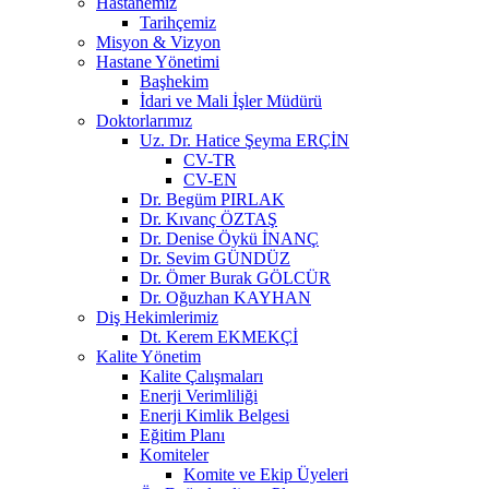
Hastanemiz
Tarihçemiz
Misyon & Vizyon
Hastane Yönetimi
Başhekim
İdari ve Mali İşler Müdürü
Doktorlarımız
Uz. Dr. Hatice Şeyma ERÇİN
CV-TR
CV-EN
Dr. Begüm PIRLAK
Dr. Kıvanç ÖZTAŞ
Dr. Denise Öykü İNANÇ
Dr. Sevim GÜNDÜZ
Dr. Ömer Burak GÖLCÜR
Dr. Oğuzhan KAYHAN
Diş Hekimlerimiz
Dt. Kerem EKMEKÇİ
Kalite Yönetim
Kalite Çalışmaları
Enerji Verimliliği
Enerji Kimlik Belgesi
Eğitim Planı
Komiteler
Komite ve Ekip Üyeleri