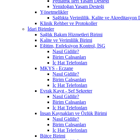
Pediatrik ileri Yaşam Desteği
Yenidoğan Yaşam Desteği
Yönetmelikler
Sağlıkta Verimlilik, Kalite ve Akreditasyon 
Klinik Rehber ve Protokoller
İdari Birimler
Sağlık Bakım Hizmetleri Birimi
Kalite ve Verimlilik Birimi
Eğitim, Enfeksiyon Kontrol, İSG
Nasıl Gidilir?
Birim Çalışanları
İç Hat Telefonları
MKYS - Eczane
Nasıl Gidilir?
Birim Çalışanları
İç Hat Telefonları
Evrak Kayıt - Şef Sekreter
Nasıl Gidilir?
Birim Çalışanları
İç Hat Telefonları
İnsan Kaynakları ve Özlük Birimi
Nasıl Gidilir?
Birim Çalışanları
İç Hat Telefonları
Bütçe Birimi