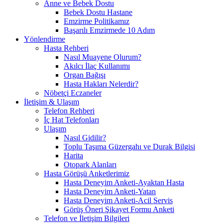
Anne ve Bebek Dostu
Bebek Dostu Hastane
Emzirme Politikamız
Başarılı Emzirmede 10 Adım
Yönlendirme
Hasta Rehberi
Nasıl Muayene Olurum?
Akılcı İlaç Kullanımı
Organ Bağışı
Hasta Hakları Nelerdir?
Nöbetçi Eczaneler
İletişim & Ulaşım
Telefon Rehberi
İç Hat Telefonları
Ulaşım
Nasıl Gidilir?
Toplu Taşıma Güzergahı ve Durak Bilgisi
Harita
Otopark Alanları
Hasta Görüşü Anketlerimiz
Hasta Deneyim Anketi-Ayaktan Hasta
Hasta Deneyim Anketi-Yatan
Hasta Deneyim Anketi-Acil Servis
Görüş Öneri Şikayet Formu Anketi
Telefon ve İletişim Bilgileri