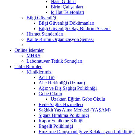
Nasıl Gidilir?
Birim Çalışanları
İç Hat Telefonları
Bilgi Güvenliği
Bilgi Güvenliği Dökümanları
Bilgi Güvenliği Olay Bildirim Sistemi
Hizmet Standartları
Kalite Birimi Organizasyon Şeması
Online İşlemler
MHRS
Laboratuvar Tetkik Sonuçları
Tıbbi Birimler
Kliniklerimiz
Acil Tıp
Aile Hekimliği (Uzman)
Ağız ve Diş Sağlığı Polikliniği
Gebe Okulu
Uzaktan Eğitim Gebe Okulu
Evde Sağlık Hizmetleri
Sağlıklı Yaş Alma Merkezi (YAŞAM)
Sigara Bırakma Polikliniği
Rapor Yenileme Kliniği
Engelli Polikliniği
Emzirme Danışmanlığı ve Relaktasyon Polikliniği