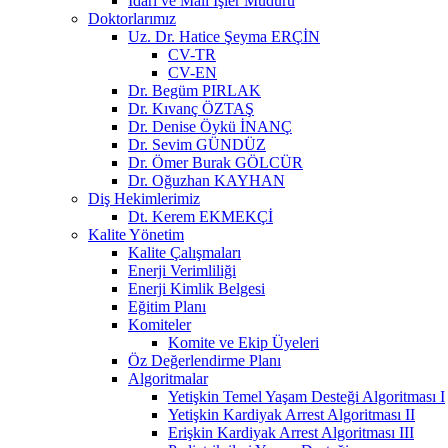
İdari ve Mali İşler Müdürü
Doktorlarımız
Uz. Dr. Hatice Şeyma ERÇİN
CV-TR
CV-EN
Dr. Begüm PIRLAK
Dr. Kıvanç ÖZTAŞ
Dr. Denise Öykü İNANÇ
Dr. Sevim GÜNDÜZ
Dr. Ömer Burak GÖLCÜR
Dr. Oğuzhan KAYHAN
Diş Hekimlerimiz
Dt. Kerem EKMEKÇİ
Kalite Yönetim
Kalite Çalışmaları
Enerji Verimliliği
Enerji Kimlik Belgesi
Eğitim Planı
Komiteler
Komite ve Ekip Üyeleri
Öz Değerlendirme Planı
Algoritmalar
Yetişkin Temel Yaşam Desteği Algoritması I
Yetişkin Kardiyak Arrest Algoritması II
Erişkin Kardiyak Arrest Algoritması III