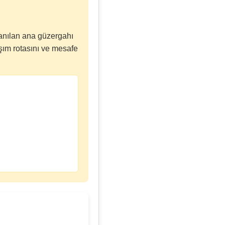
lanılan ana güzergahı
şım rotasını ve mesafe