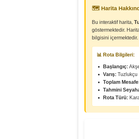
🗺️ Harita Hakkın
Bu interaktif harita,
Tu
göstermektedir. Harit
bilgisini içermektedir.
📊 Rota Bilgileri:
Başlangıç:
Akşe
Varış:
Tuzlukçu 
Toplam Mesafe
Tahmini Seyaha
Rota Türü:
Kara