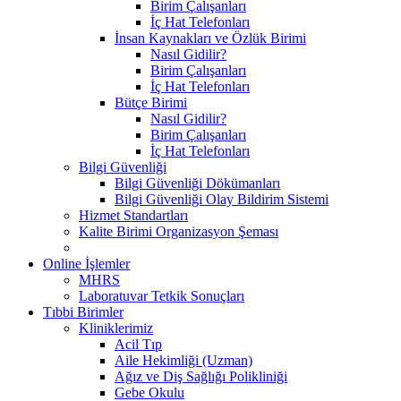
Birim Çalışanları
İç Hat Telefonları
İnsan Kaynakları ve Özlük Birimi
Nasıl Gidilir?
Birim Çalışanları
İç Hat Telefonları
Bütçe Birimi
Nasıl Gidilir?
Birim Çalışanları
İç Hat Telefonları
Bilgi Güvenliği
Bilgi Güvenliği Dökümanları
Bilgi Güvenliği Olay Bildirim Sistemi
Hizmet Standartları
Kalite Birimi Organizasyon Şeması
Online İşlemler
MHRS
Laboratuvar Tetkik Sonuçları
Tıbbi Birimler
Kliniklerimiz
Acil Tıp
Aile Hekimliği (Uzman)
Ağız ve Diş Sağlığı Polikliniği
Gebe Okulu