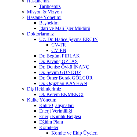
Hastanemiz
Tarihçemiz
Misyon & Vizyon
Hastane Yönetimi
Başhekim
İdari ve Mali İşler Müdürü
Doktorlarımız
Uz. Dr. Hatice Şeyma ERÇİN
CV-TR
CV-EN
Dr. Begüm PIRLAK
Dr. Kıvanç ÖZTAŞ
Dr. Denise Öykü İNANÇ
Dr. Sevim GÜNDÜZ
Dr. Ömer Burak GÖLCÜR
Dr. Oğuzhan KAYHAN
Diş Hekimlerimiz
Dt. Kerem EKMEKÇİ
Kalite Yönetim
Kalite Çalışmaları
Enerji Verimliliği
Enerji Kimlik Belgesi
Eğitim Planı
Komiteler
Komite ve Ekip Üyeleri