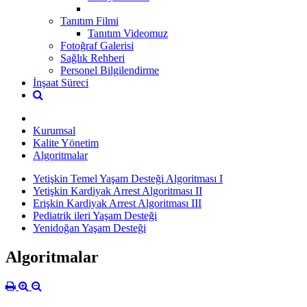
Tanıtım Filmi
Tanıtım Videomuz
Fotoğraf Galerisi
Sağlık Rehberi
Personel Bilgilendirme
İnşaat Süreci
Kurumsal
Kalite Yönetim
Algoritmalar
Yetişkin Temel Yaşam Desteği Algoritması I
Yetişkin Kardiyak Arrest Algoritması II
Erişkin Kardiyak Arrest Algoritması III
Pediatrik ileri Yaşam Desteği
Yenidoğan Yaşam Desteği
Algoritmalar