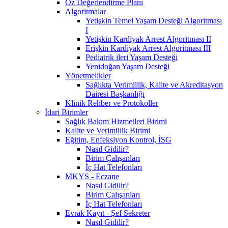
Öz Değerlendirme Planı
Algoritmalar
Yetişkin Temel Yaşam Desteği Algoritması
I
Yetişkin Kardiyak Arrest Algoritması II
Erişkin Kardiyak Arrest Algoritması III
Pediatrik ileri Yaşam Desteği
Yenidoğan Yaşam Desteği
Yönetmelikler
Sağlıkta Verimlilik, Kalite ve Akreditasyon
Dairesi Başkanlığı
Klinik Rehber ve Protokoller
İdari Birimler
Sağlık Bakım Hizmetleri Birimi
Kalite ve Verimlilik Birimi
Eğitim, Enfeksiyon Kontrol, İSG
Nasıl Gidilir?
Birim Çalışanları
İç Hat Telefonları
MKYS - Eczane
Nasıl Gidilir?
Birim Çalışanları
İç Hat Telefonları
Evrak Kayıt - Şef Sekreter
Nasıl Gidilir?