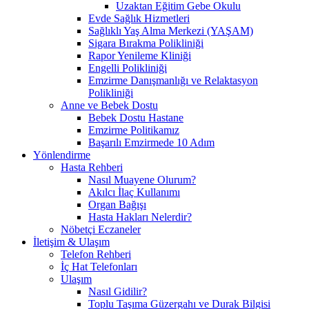
Uzaktan Eğitim Gebe Okulu
Evde Sağlık Hizmetleri
Sağlıklı Yaş Alma Merkezi (YAŞAM)
Sigara Bırakma Polikliniği
Rapor Yenileme Kliniği
Engelli Polikliniği
Emzirme Danışmanlığı ve Relaktasyon
Polikliniği
Anne ve Bebek Dostu
Bebek Dostu Hastane
Emzirme Politikamız
Başarılı Emzirmede 10 Adım
Yönlendirme
Hasta Rehberi
Nasıl Muayene Olurum?
Akılcı İlaç Kullanımı
Organ Bağışı
Hasta Hakları Nelerdir?
Nöbetçi Eczaneler
İletişim & Ulaşım
Telefon Rehberi
İç Hat Telefonları
Ulaşım
Nasıl Gidilir?
Toplu Taşıma Güzergahı ve Durak Bilgisi