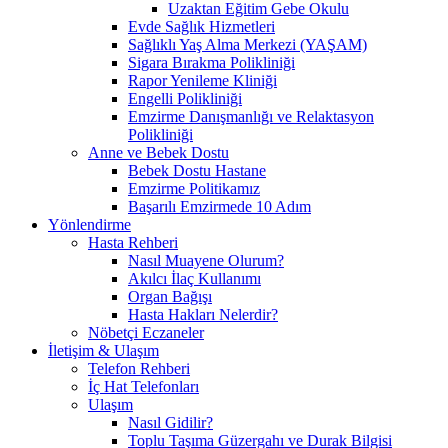
Uzaktan Eğitim Gebe Okulu
Evde Sağlık Hizmetleri
Sağlıklı Yaş Alma Merkezi (YAŞAM)
Sigara Bırakma Polikliniği
Rapor Yenileme Kliniği
Engelli Polikliniği
Emzirme Danışmanlığı ve Relaktasyon
Polikliniği
Anne ve Bebek Dostu
Bebek Dostu Hastane
Emzirme Politikamız
Başarılı Emzirmede 10 Adım
Yönlendirme
Hasta Rehberi
Nasıl Muayene Olurum?
Akılcı İlaç Kullanımı
Organ Bağışı
Hasta Hakları Nelerdir?
Nöbetçi Eczaneler
İletişim & Ulaşım
Telefon Rehberi
İç Hat Telefonları
Ulaşım
Nasıl Gidilir?
Toplu Taşıma Güzergahı ve Durak Bilgisi