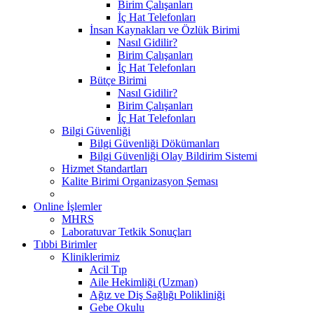
Birim Çalışanları
İç Hat Telefonları
İnsan Kaynakları ve Özlük Birimi
Nasıl Gidilir?
Birim Çalışanları
İç Hat Telefonları
Bütçe Birimi
Nasıl Gidilir?
Birim Çalışanları
İç Hat Telefonları
Bilgi Güvenliği
Bilgi Güvenliği Dökümanları
Bilgi Güvenliği Olay Bildirim Sistemi
Hizmet Standartları
Kalite Birimi Organizasyon Şeması
Online İşlemler
MHRS
Laboratuvar Tetkik Sonuçları
Tıbbi Birimler
Kliniklerimiz
Acil Tıp
Aile Hekimliği (Uzman)
Ağız ve Diş Sağlığı Polikliniği
Gebe Okulu