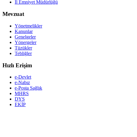
İl Emniyet Müdürlüğü
Mevzuat
Yönetmelikler
Kanunlar
Genelgeler
Yönergeler
Tüzükler
Tebliğler
Hızlı Erişim
e-Devlet
e-Nabız
e-Posta Sağlık
MHRS
DYS
EKİP