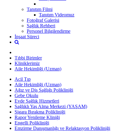
Tanıtım Filmi
Tanıtım Videomuz
Fotoğraf Galerisi
Sağlık Rehberi
Personel Bilgilendirme
İnşaat Süreci
Tıbbi Birimler
Kliniklerimiz
Aile Hekimliği (Uzman)
Acil Tıp
Aile Hekimliği (Uzman)
Ağız ve Diş Sağlığı Polikliniği
Gebe Okulu
Evde Sağlık Hizmetleri
Sağlıklı Yaş Alma Merkezi (YAŞAM)
Sigara Bırakma Polikliniği
Rapor Yenileme Kliniği
Engelli Polikliniği
Emzirme Danışmanlığı ve Relaktasyon Polikliniği