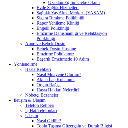
Uzaktan Eğitim Gebe Okulu
Evde Sağlık Hizmetleri
Sağlıklı Yaş Alma Merkezi (YAŞAM)
Sigara Bırakma Polikliniği
Rapor Yenileme Kliniği
Engelli Polikliniği
Emzirme Danışmanlığı ve Relaktasyon
Polikliniği
Anne ve Bebek Dostu
Bebek Dostu Hastane
Emzirme Politikamız
Başarılı Emzirmede 10 Adım
Yönlendirme
Hasta Rehberi
Nasıl Muayene Olurum?
Akılcı İlaç Kullanımı
Organ Bağışı
Hasta Hakları Nelerdir?
Nöbetçi Eczaneler
İletişim & Ulaşım
Telefon Rehberi
İç Hat Telefonları
Ulaşım
Nasıl Gidilir?
Toplu Taşıma Güzergahı ve Durak Bilgisi