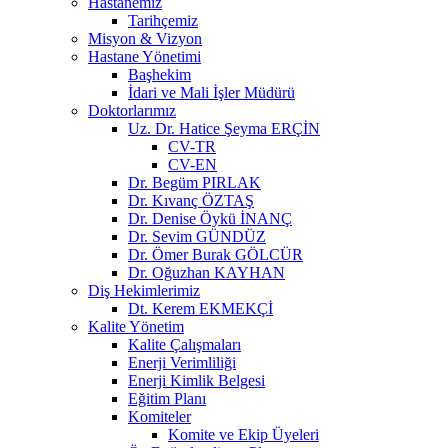
Hastanemiz
Tarihçemiz
Misyon & Vizyon
Hastane Yönetimi
Başhekim
İdari ve Mali İşler Müdürü
Doktorlarımız
Uz. Dr. Hatice Şeyma ERÇİN
CV-TR
CV-EN
Dr. Begüm PIRLAK
Dr. Kıvanç ÖZTAŞ
Dr. Denise Öykü İNANÇ
Dr. Sevim GÜNDÜZ
Dr. Ömer Burak GÖLCÜR
Dr. Oğuzhan KAYHAN
Diş Hekimlerimiz
Dt. Kerem EKMEKÇİ
Kalite Yönetim
Kalite Çalışmaları
Enerji Verimliliği
Enerji Kimlik Belgesi
Eğitim Planı
Komiteler
Komite ve Ekip Üyeleri