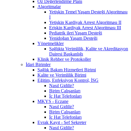
Öz Değerlendirme Planı
Algoritmalar
Yetişkin Temel Yaşam Desteği Algoritması
I
Yetişkin Kardiyak Arrest Algoritması II
Erişkin Kardiyak Arrest Algoritması III
Pediatrik ileri Yaşam Desteği
Yenidoğan Yaşam Desteği
Yönetmelikler
Sağlıkta Verimlilik, Kalite ve Akreditasyon
Dairesi Başkanlığı
Klinik Rehber ve Protokoller
İdari Birimler
Sağlık Bakım Hizmetleri Birimi
Kalite ve Verimlilik Birimi
Eğitim, Enfeksiyon Kontrol, İSG
Nasıl Gidilir?
Birim Çalışanları
İç Hat Telefonları
MKYS - Eczane
Nasıl Gidilir?
Birim Çalışanları
İç Hat Telefonları
Evrak Kayıt - Şef Sekreter
Nasıl Gidilir?