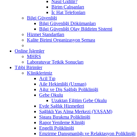
Nasıl Gidilir?
Birim Çalışanları
İç Hat Telefonları
Bilgi Güvenliği
Bilgi Güvenliği Dökümanları
Bilgi Güvenliği Olay Bildirim Sistemi
Hizmet Standartları
Kalite Birimi Organizasyon Şeması
Online İşlemler
MHRS
Laboratuvar Tetkik Sonuçları
Tıbbi Birimler
Kliniklerimiz
Acil Tıp
Aile Hekimliği (Uzman)
Ağız ve Diş Sağlığı Polikliniği
Gebe Okulu
Uzaktan Eğitim Gebe Okulu
Evde Sağlık Hizmetleri
Sağlıklı Yaş Alma Merkezi (YAŞAM)
Sigara Bırakma Polikliniği
Rapor Yenileme Kliniği
Engelli Polikliniği
Emzirme Danışmanlığı ve Relaktasyon Polikliniği