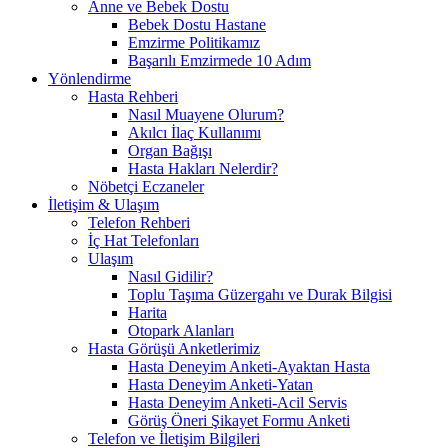
Anne ve Bebek Dostu
Bebek Dostu Hastane
Emzirme Politikamız
Başarılı Emzirmede 10 Adım
Yönlendirme
Hasta Rehberi
Nasıl Muayene Olurum?
Akılcı İlaç Kullanımı
Organ Bağışı
Hasta Hakları Nelerdir?
Nöbetçi Eczaneler
İletişim & Ulaşım
Telefon Rehberi
İç Hat Telefonları
Ulaşım
Nasıl Gidilir?
Toplu Taşıma Güzergahı ve Durak Bilgisi
Harita
Otopark Alanları
Hasta Görüşü Anketlerimiz
Hasta Deneyim Anketi-Ayaktan Hasta
Hasta Deneyim Anketi-Yatan
Hasta Deneyim Anketi-Acil Servis
Görüş Öneri Şikayet Formu Anketi
Telefon ve İletişim Bilgileri