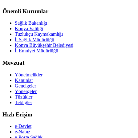
Önemli Kurumlar
Sağlık Bakanlığı
Konya Valiliği
Tuzlukçu Kaymakamlığı
İl Sağlık Müdürlüğü
Konya Büyükşehir Belediyesi
İl Emniyet Müdürlüğü
Mevzuat
Yönetmelikler
Kanunlar
Genelgeler
Yönergeler
Tüzükler
Tebliğler
Hızlı Erişim
e-Devlet
e-Nabız
e-Posta Sağlık