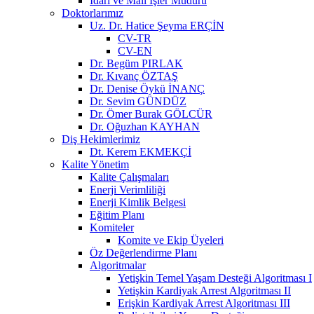
İdari ve Mali İşler Müdürü
Doktorlarımız
Uz. Dr. Hatice Şeyma ERÇİN
CV-TR
CV-EN
Dr. Begüm PIRLAK
Dr. Kıvanç ÖZTAŞ
Dr. Denise Öykü İNANÇ
Dr. Sevim GÜNDÜZ
Dr. Ömer Burak GÖLCÜR
Dr. Oğuzhan KAYHAN
Diş Hekimlerimiz
Dt. Kerem EKMEKÇİ
Kalite Yönetim
Kalite Çalışmaları
Enerji Verimliliği
Enerji Kimlik Belgesi
Eğitim Planı
Komiteler
Komite ve Ekip Üyeleri
Öz Değerlendirme Planı
Algoritmalar
Yetişkin Temel Yaşam Desteği Algoritması I
Yetişkin Kardiyak Arrest Algoritması II
Erişkin Kardiyak Arrest Algoritması III