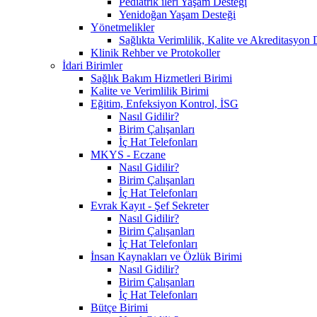
Pediatrik ileri Yaşam Desteği
Yenidoğan Yaşam Desteği
Yönetmelikler
Sağlıkta Verimlilik, Kalite ve Akreditasyon 
Klinik Rehber ve Protokoller
İdari Birimler
Sağlık Bakım Hizmetleri Birimi
Kalite ve Verimlilik Birimi
Eğitim, Enfeksiyon Kontrol, İSG
Nasıl Gidilir?
Birim Çalışanları
İç Hat Telefonları
MKYS - Eczane
Nasıl Gidilir?
Birim Çalışanları
İç Hat Telefonları
Evrak Kayıt - Şef Sekreter
Nasıl Gidilir?
Birim Çalışanları
İç Hat Telefonları
İnsan Kaynakları ve Özlük Birimi
Nasıl Gidilir?
Birim Çalışanları
İç Hat Telefonları
Bütçe Birimi