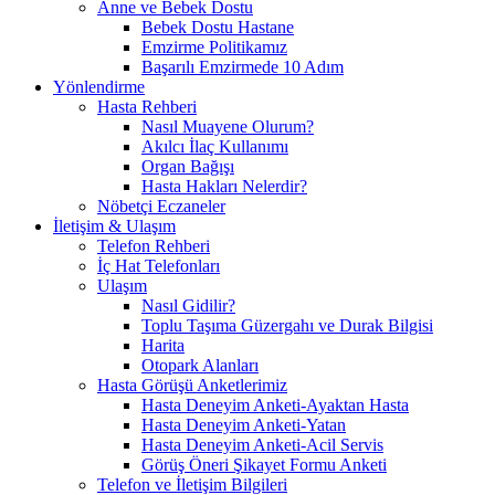
Anne ve Bebek Dostu
Bebek Dostu Hastane
Emzirme Politikamız
Başarılı Emzirmede 10 Adım
Yönlendirme
Hasta Rehberi
Nasıl Muayene Olurum?
Akılcı İlaç Kullanımı
Organ Bağışı
Hasta Hakları Nelerdir?
Nöbetçi Eczaneler
İletişim & Ulaşım
Telefon Rehberi
İç Hat Telefonları
Ulaşım
Nasıl Gidilir?
Toplu Taşıma Güzergahı ve Durak Bilgisi
Harita
Otopark Alanları
Hasta Görüşü Anketlerimiz
Hasta Deneyim Anketi-Ayaktan Hasta
Hasta Deneyim Anketi-Yatan
Hasta Deneyim Anketi-Acil Servis
Görüş Öneri Şikayet Formu Anketi
Telefon ve İletişim Bilgileri