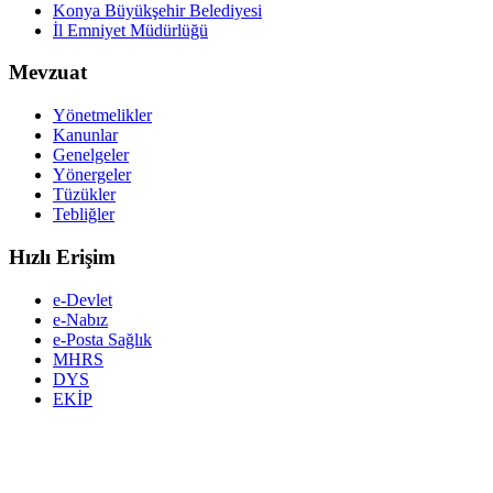
Konya Büyükşehir Belediyesi
İl Emniyet Müdürlüğü
Mevzuat
Yönetmelikler
Kanunlar
Genelgeler
Yönergeler
Tüzükler
Tebliğler
Hızlı Erişim
e-Devlet
e-Nabız
e-Posta Sağlık
MHRS
DYS
EKİP