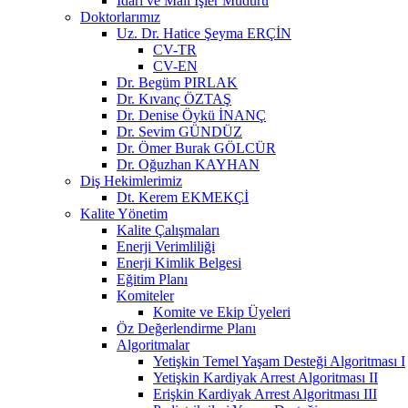
İdari ve Mali İşler Müdürü
Doktorlarımız
Uz. Dr. Hatice Şeyma ERÇİN
CV-TR
CV-EN
Dr. Begüm PIRLAK
Dr. Kıvanç ÖZTAŞ
Dr. Denise Öykü İNANÇ
Dr. Sevim GÜNDÜZ
Dr. Ömer Burak GÖLCÜR
Dr. Oğuzhan KAYHAN
Diş Hekimlerimiz
Dt. Kerem EKMEKÇİ
Kalite Yönetim
Kalite Çalışmaları
Enerji Verimliliği
Enerji Kimlik Belgesi
Eğitim Planı
Komiteler
Komite ve Ekip Üyeleri
Öz Değerlendirme Planı
Algoritmalar
Yetişkin Temel Yaşam Desteği Algoritması I
Yetişkin Kardiyak Arrest Algoritması II
Erişkin Kardiyak Arrest Algoritması III