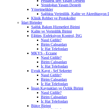
Pediatrik ileri Yaşam Desteği
Yenidoğan Yaşam Desteği
Yönetmelikler
Sağlıkta Verimlilik, Kalite ve Akreditasyon 
Klinik Rehber ve Protokoller
İdari Birimler
Sağlık Bakım Hizmetleri Birimi
Kalite ve Verimlilik Birimi
Eğitim, Enfeksiyon Kontrol, İSG
Nasıl Gidilir?
Birim Çalışanları
İç Hat Telefonları
MKYS - Eczane
Nasıl Gidilir?
Birim Çalışanları
İç Hat Telefonları
Evrak Kayıt - Şef Sekreter
Nasıl Gidilir?
Birim Çalışanları
İç Hat Telefonları
İnsan Kaynakları ve Özlük Birimi
Nasıl Gidilir?
Birim Çalışanları
İç Hat Telefonları
Bütçe Birimi