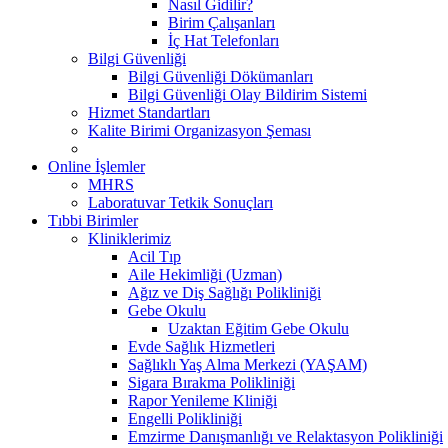
Nasıl Gidilir?
Birim Çalışanları
İç Hat Telefonları
Bilgi Güvenliği
Bilgi Güvenliği Dökümanları
Bilgi Güvenliği Olay Bildirim Sistemi
Hizmet Standartları
Kalite Birimi Organizasyon Şeması
Online İşlemler
MHRS
Laboratuvar Tetkik Sonuçları
Tıbbi Birimler
Kliniklerimiz
Acil Tıp
Aile Hekimliği (Uzman)
Ağız ve Diş Sağlığı Polikliniği
Gebe Okulu
Uzaktan Eğitim Gebe Okulu
Evde Sağlık Hizmetleri
Sağlıklı Yaş Alma Merkezi (YAŞAM)
Sigara Bırakma Polikliniği
Rapor Yenileme Kliniği
Engelli Polikliniği
Emzirme Danışmanlığı ve Relaktasyon Polikliniği