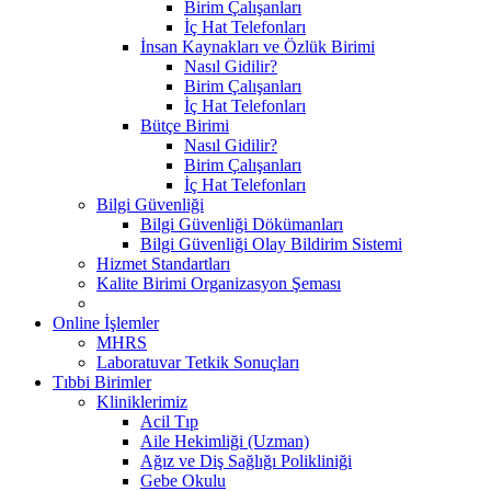
Birim Çalışanları
İç Hat Telefonları
İnsan Kaynakları ve Özlük Birimi
Nasıl Gidilir?
Birim Çalışanları
İç Hat Telefonları
Bütçe Birimi
Nasıl Gidilir?
Birim Çalışanları
İç Hat Telefonları
Bilgi Güvenliği
Bilgi Güvenliği Dökümanları
Bilgi Güvenliği Olay Bildirim Sistemi
Hizmet Standartları
Kalite Birimi Organizasyon Şeması
Online İşlemler
MHRS
Laboratuvar Tetkik Sonuçları
Tıbbi Birimler
Kliniklerimiz
Acil Tıp
Aile Hekimliği (Uzman)
Ağız ve Diş Sağlığı Polikliniği
Gebe Okulu