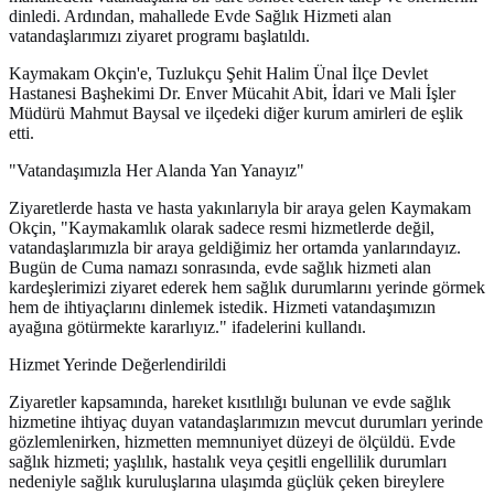
dinledi. Ardından, mahallede Evde Sağlık Hizmeti alan
vatandaşlarımızı ziyaret programı başlatıldı.
Kaymakam Okçin'e, Tuzlukçu Şehit Halim Ünal İlçe Devlet
Hastanesi Başhekimi Dr. Enver Mücahit Abit, İdari ve Mali İşler
Müdürü Mahmut Baysal ve ilçedeki diğer kurum amirleri de eşlik
etti.
"Vatandaşımızla Her Alanda Yan Yanayız"
Ziyaretlerde hasta ve hasta yakınlarıyla bir araya gelen Kaymakam
Okçin, "Kaymakamlık olarak sadece resmi hizmetlerde değil,
vatandaşlarımızla bir araya geldiğimiz her ortamda yanlarındayız.
Bugün de Cuma namazı sonrasında, evde sağlık hizmeti alan
kardeşlerimizi ziyaret ederek hem sağlık durumlarını yerinde görmek
hem de ihtiyaçlarını dinlemek istedik. Hizmeti vatandaşımızın
ayağına götürmekte kararlıyız." ifadelerini kullandı.
Hizmet Yerinde Değerlendirildi
Ziyaretler kapsamında, hareket kısıtlılığı bulunan ve evde sağlık
hizmetine ihtiyaç duyan vatandaşlarımızın mevcut durumları yerinde
gözlemlenirken, hizmetten memnuniyet düzeyi de ölçüldü. Evde
sağlık hizmeti; yaşlılık, hastalık veya çeşitli engellilik durumları
nedeniyle sağlık kuruluşlarına ulaşımda güçlük çeken bireylere