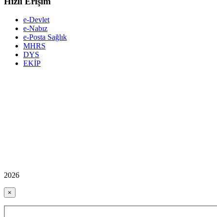
Hızlı Erişim
e-Devlet
e-Nabız
e-Posta Sağlık
MHRS
DYS
EKİP
2026
×