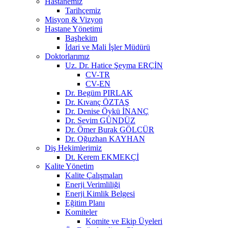
Hastanemiz
Tarihçemiz
Misyon & Vizyon
Hastane Yönetimi
Başhekim
İdari ve Mali İşler Müdürü
Doktorlarımız
Uz. Dr. Hatice Şeyma ERÇİN
CV-TR
CV-EN
Dr. Begüm PIRLAK
Dr. Kıvanç ÖZTAŞ
Dr. Denise Öykü İNANÇ
Dr. Sevim GÜNDÜZ
Dr. Ömer Burak GÖLCÜR
Dr. Oğuzhan KAYHAN
Diş Hekimlerimiz
Dt. Kerem EKMEKÇİ
Kalite Yönetim
Kalite Çalışmaları
Enerji Verimliliği
Enerji Kimlik Belgesi
Eğitim Planı
Komiteler
Komite ve Ekip Üyeleri