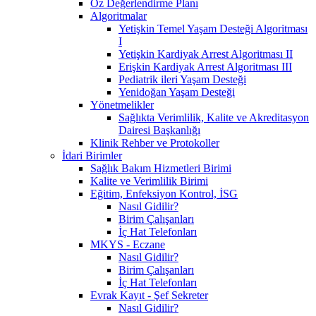
Öz Değerlendirme Planı
Algoritmalar
Yetişkin Temel Yaşam Desteği Algoritması
I
Yetişkin Kardiyak Arrest Algoritması II
Erişkin Kardiyak Arrest Algoritması III
Pediatrik ileri Yaşam Desteği
Yenidoğan Yaşam Desteği
Yönetmelikler
Sağlıkta Verimlilik, Kalite ve Akreditasyon
Dairesi Başkanlığı
Klinik Rehber ve Protokoller
İdari Birimler
Sağlık Bakım Hizmetleri Birimi
Kalite ve Verimlilik Birimi
Eğitim, Enfeksiyon Kontrol, İSG
Nasıl Gidilir?
Birim Çalışanları
İç Hat Telefonları
MKYS - Eczane
Nasıl Gidilir?
Birim Çalışanları
İç Hat Telefonları
Evrak Kayıt - Şef Sekreter
Nasıl Gidilir?