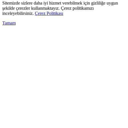
Sitemizde sizlere daha iyi hizmet verebilmek için gizliliğe uygun
şekilde çerezler kullanmaktayız. Çerez politikamızı
inceleyebilirsiniz.
Çerez Politikası
Tamam