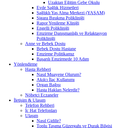
Uzaktan Eğitim Gebe Okulu
Evde Sağlık Hizmetleri
Sağlıklı Yaş Alma Merkezi (YAŞAM)
Sigara Bırakma Polikliniği
Rapor Yenileme Kliniği
Engelli Polikliniği
Emzirme Danışmanlığı ve Relaktasyon
Polikliniği
Anne ve Bebek Dostu
Bebek Dostu Hastane
Emzirme Politikamız
Başarılı Emzirmede 10 Adım
Yönlendirme
Hasta Rehberi
Nasıl Muayene Olurum?
Akılcı İlaç Kullanımı
Organ Bağışı
Hasta Hakları Nelerdir?
Nöbetçi Eczaneler
İletişim & Ulaşım
Telefon Rehberi
İç Hat Telefonları
Ulaşım
Nasıl Gidilir?
Toplu Taşıma Güzergahı ve Durak Bilgisi