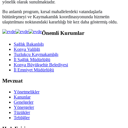
yönelik olarak sunulmaktadır.
Bu anlamlı program, kırsal mahallelerdeki vatandaşlarla
bütünleşmeyi ve Kaymakamlık koordinasyonunda hizmetin
ulaştırılması noktasındaki kararlılığı bir kez daha göstermiş oldu.
Önemli Kurumlar
Sağlık Bakanlığı
Konya Valiliği
Tuzlukçu Kaymakamlığı
İl Sağlık Müdürlüğü
Konya Büyükşehir Belediyesi
İl Emniyet Müdürlüğü
Mevzuat
Yönetmelikler
Kanunlar
Genelgeler
Yönergeler
Tüzükler
Tebliğler