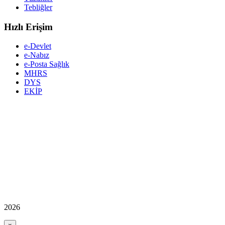
Tebliğler
Hızlı Erişim
e-Devlet
e-Nabız
e-Posta Sağlık
MHRS
DYS
EKİP
2026