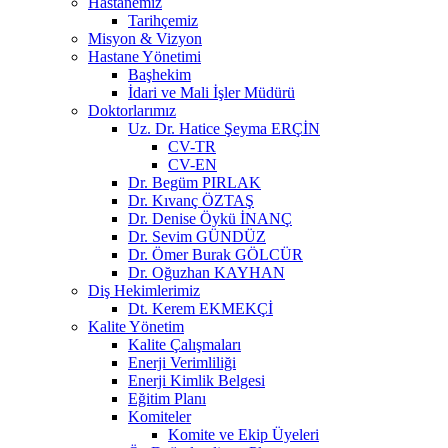
Hastanemiz
Tarihçemiz
Misyon & Vizyon
Hastane Yönetimi
Başhekim
İdari ve Mali İşler Müdürü
Doktorlarımız
Uz. Dr. Hatice Şeyma ERÇİN
CV-TR
CV-EN
Dr. Begüm PIRLAK
Dr. Kıvanç ÖZTAŞ
Dr. Denise Öykü İNANÇ
Dr. Sevim GÜNDÜZ
Dr. Ömer Burak GÖLCÜR
Dr. Oğuzhan KAYHAN
Diş Hekimlerimiz
Dt. Kerem EKMEKÇİ
Kalite Yönetim
Kalite Çalışmaları
Enerji Verimliliği
Enerji Kimlik Belgesi
Eğitim Planı
Komiteler
Komite ve Ekip Üyeleri