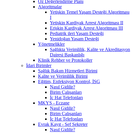
Öz Değerlendirme Planı
Algoritmalar
Yetişkin Temel Yaşam Desteği Algoritması
I
Yetişkin Kardiyak Arrest Algoritması II
Erişkin Kardiyak Arrest Algoritması III
Pediatrik ileri Yaşam Desteği
Yenidoğan Yaşam Desteği
Yönetmelikler
Sağlıkta Verimlilik, Kalite ve Akreditasyon
Dairesi Başkanlığı
Klinik Rehber ve Protokoller
İdari Birimler
Sağlık Bakım Hizmetleri Birimi
Kalite ve Verimlilik Birimi
Eğitim, Enfeksiyon Kontrol, İSG
Nasıl Gidilir?
Birim Çalışanları
İç Hat Telefonları
MKYS - Eczane
Nasıl Gidilir?
Birim Çalışanları
İç Hat Telefonları
Evrak Kayıt - Şef Sekreter
Nasıl Gidilir?