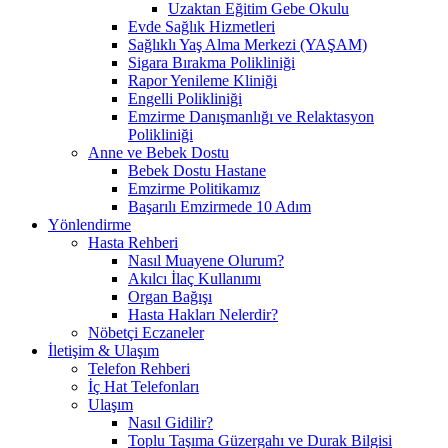
Uzaktan Eğitim Gebe Okulu
Evde Sağlık Hizmetleri
Sağlıklı Yaş Alma Merkezi (YAŞAM)
Sigara Bırakma Polikliniği
Rapor Yenileme Kliniği
Engelli Polikliniği
Emzirme Danışmanlığı ve Relaktasyon
Polikliniği
Anne ve Bebek Dostu
Bebek Dostu Hastane
Emzirme Politikamız
Başarılı Emzirmede 10 Adım
Yönlendirme
Hasta Rehberi
Nasıl Muayene Olurum?
Akılcı İlaç Kullanımı
Organ Bağışı
Hasta Hakları Nelerdir?
Nöbetçi Eczaneler
İletişim & Ulaşım
Telefon Rehberi
İç Hat Telefonları
Ulaşım
Nasıl Gidilir?
Toplu Taşıma Güzergahı ve Durak Bilgisi