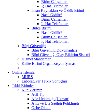
Birim Çalışanları
İç Hat Telefonları
İnsan Kaynakları ve Özlük Birimi
Nasıl Gidilir?
Birim Çalışanları
İç Hat Telefonları
Bütçe Birimi
Nasıl Gidilir?
Birim Çalışanları
İç Hat Telefonları
Bilgi Güvenliği
Bilgi Güvenliği Dökümanları
Bilgi Güvenliği Olay Bildirim Sistemi
Hizmet Standartları
Kalite Birimi Organizasyon Şeması
Online İşlemler
MHRS
Laboratuvar Tetkik Sonuçları
Tıbbi Birimler
Kliniklerimiz
Acil Tıp
Aile Hekimliği (Uzman)
Ağız ve Diş Sağlığı Polikliniği
Gebe Okulu